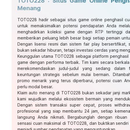
TOTO228 : Situs Game Online Pengh
Menang
TOTO228 hadir sebagai situs game online penghasil cu
untuk memaksimalkan potensi pendapatan Anda melalui 
menghadirkan koleksi game dengan RTP tertinggi dan 
memberikan peluang lebih besar bagi setiap pemain unt
Dengan lisensi resmi dan sistem fair play bersertifikat
bukan sekadar hiburan, tetapi investasi cerdas yang meng
Keunggulan utama TOTO228 sebagai platform penghasil 
game dengan performa terbaik. Tim kami secara berkala m
merekomendasikan judul-judul yang sedang dalam 
keuntungan strategis sebelum mulai bermain. Ditamb
promo menarik yang terus diperbarui, potensi cuan An
perlu modal besar.
Klaim auto menang di TOTO228 bukan sekadar janji mar
kami wujudkan melalui ekosistem bermain yang mendu
Dengan sistem transaksi super cepat, proses withdra
profesional yang siap membantu 24 jam, setiap kemen
langsung Anda nikmati. Bergabunglah dengan ribuan
sensasi cuan maksimal di TOTO228, dan buktikan sendiri
menjadi sumber pendapatan yang menguntungkan.