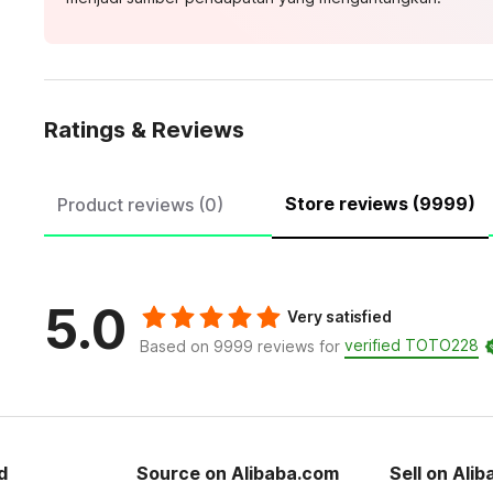
Ratings & Reviews
Store reviews (9999)
Product reviews (0)
5.0
Very satisfied
verified TOTO228
Based on 9999 reviews for
d
Source on Alibaba.com
Sell on Ali