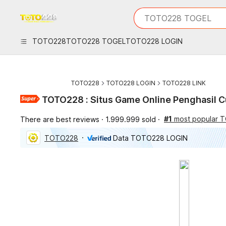
iphones 16
What are you looking 
TOTO228 TOGEL
torras phone case
samsung note 20 5g 
TOTO228
TOTO228 TOGEL
TOTO228 LOGIN
iphones 15 pro max
TOTO228
TOTO228 LOGIN
TOTO228 LINK
TOTO228 : Situs Game Online Penghasil 
#1
most popular 
There are best reviews
1.999.999 sold
TOTO228
Data TOTO228 LOGIN